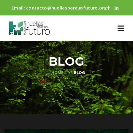
Email:
contacto@huellasparaunfuturo.org
BLOG
>
HOME
BLOG