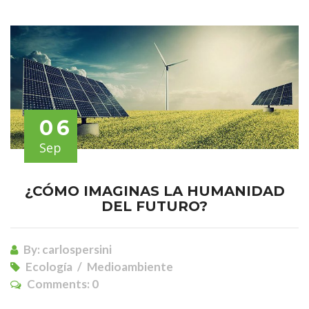
06
Sep
¿CÓMO IMAGINAS LA HUMANIDAD
DEL FUTURO?
By:
carlospersini
Ecología
Medioambiente
Comments:
0